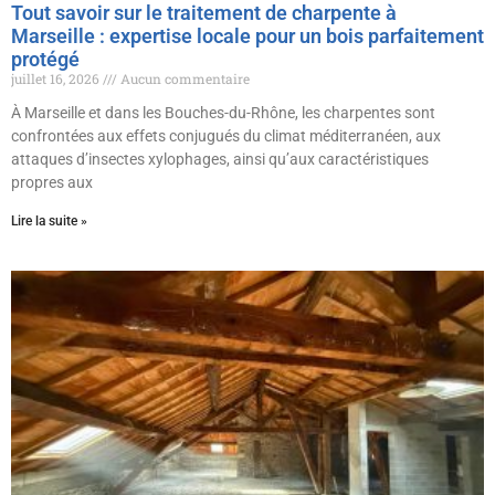
Tout savoir sur le traitement de charpente à
Marseille : expertise locale pour un bois parfaitement
protégé
juillet 16, 2026
Aucun commentaire
À Marseille et dans les Bouches-du-Rhône, les charpentes sont
confrontées aux effets conjugués du climat méditerranéen, aux
attaques d’insectes xylophages, ainsi qu’aux caractéristiques
propres aux
Lire la suite »