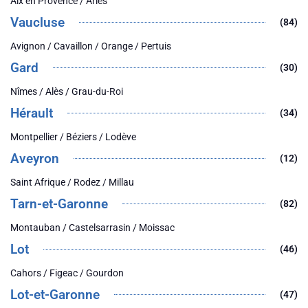
Aix en Provence / Arles
Vaucluse
(84)
Avignon / Cavaillon / Orange / Pertuis
Gard
(30)
Nîmes / Alès / Grau-du-Roi
Hérault
(34)
Montpellier / Béziers / Lodève
Aveyron
(12)
Saint Afrique / Rodez / Millau
Tarn-et-Garonne
(82)
Montauban / Castelsarrasin / Moissac
Lot
(46)
Cahors / Figeac / Gourdon
Lot-et-Garonne
(47)