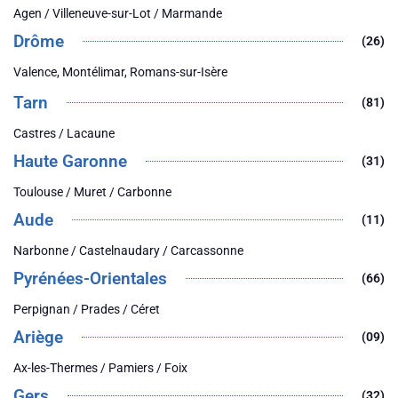
Agen / Villeneuve-sur-Lot / Marmande
Drôme
(26)
Valence, Montélimar, Romans-sur-Isère
Tarn
(81)
Castres / Lacaune
Haute Garonne
(31)
Toulouse / Muret / Carbonne
Aude
(11)
Narbonne / Castelnaudary / Carcassonne
Pyrénées-Orientales
(66)
Perpignan / Prades / Céret
Ariège
(09)
Ax-les-Thermes / Pamiers / Foix
Gers
(32)