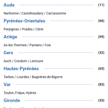
Aude
(11)
Narbonne / Castelnaudary / Carcassonne
Pyrénées-Orientales
(66)
Perpignan / Prades / Céret
Ariège
(09)
Ax-les-Thermes / Pamiers / Foix
Gers
(32)
Auch / Condom / Lectoure
Hautes-Pyrénées
(65)
Tarbes / Lourdes / Bagnères-de-Bigorre
Var
(83)
Toulon, Fréjus, Hyères
Gironde
(33)