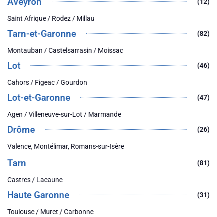
Aveyron
(12)
Saint Afrique / Rodez / Millau
Tarn-et-Garonne
(82)
Montauban / Castelsarrasin / Moissac
Lot
(46)
Cahors / Figeac / Gourdon
Lot-et-Garonne
(47)
Agen / Villeneuve-sur-Lot / Marmande
Drôme
(26)
Valence, Montélimar, Romans-sur-Isère
Tarn
(81)
Castres / Lacaune
Haute Garonne
(31)
Toulouse / Muret / Carbonne