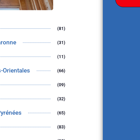
(81)
aronne
(31)
(11)
-Orientales
(66)
(09)
(32)
Pyrénées
(65)
(83)