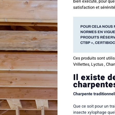
bien exécuté, pour que
satisfaction et sérénité
POUR CELA NOUS 
NORMES EN VIGUEU
PRODUITS RÉSERV
CTBP +, CERTIBIOC
Ces produits sont utili
Vrillettes, Lyctus , Ch
Il existe 
charpente
Charpente traditionnel
Que ce soit pour un tra
insecte xylophage quels