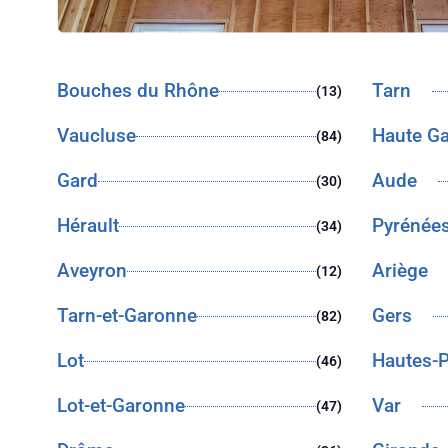
Bouches du Rhône
Tarn
(13)
Vaucluse
Haute G
(84)
Gard
Aude
(30)
Hérault
Pyrénées
(34)
Aveyron
Ariège
(12)
Tarn-et-Garonne
Gers
(82)
Lot
Hautes-
(46)
Lot-et-Garonne
Var
(47)