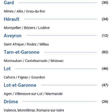
Gard
(30)
Nîmes / Alès / Grau-du-Roi
Hérault
(34)
Montpellier / Béziers / Lodève
Aveyron
(12)
Saint Afrique / Rodez / Millau
Tarn-et-Garonne
(82)
Montauban / Castelsarrasin / Moissac
Lot
(46)
Cahors / Figeac / Gourdon
Lot-et-Garonne
(47)
Agen / Villeneuve-sur-Lot / Marmande
Drôme
(26)
Valence, Montélimar, Romans-sur-Isère