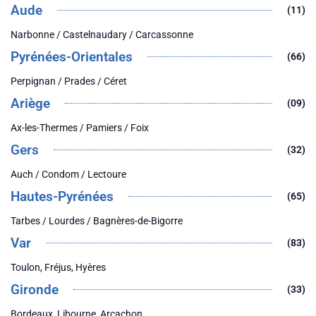
Aude
(11)
Narbonne / Castelnaudary / Carcassonne
Pyrénées-Orientales
(66)
Perpignan / Prades / Céret
Ariège
(09)
Ax-les-Thermes / Pamiers / Foix
Gers
(32)
Auch / Condom / Lectoure
Hautes-Pyrénées
(65)
Tarbes / Lourdes / Bagnères-de-Bigorre
Var
(83)
Toulon, Fréjus, Hyères
Gironde
(33)
Bordeaux, Libourne, Arcachon