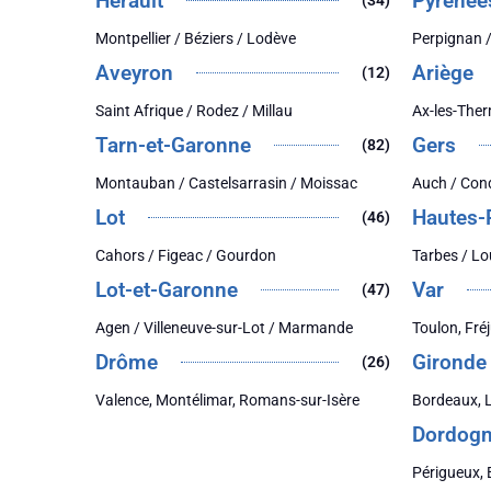
Hérault
Pyrénée
(34)
Montpellier / Béziers / Lodève
Perpignan /
Aveyron
Ariège
(12)
Saint Afrique / Rodez / Millau
Ax-les-Ther
Tarn-et-Garonne
Gers
(82)
Montauban / Castelsarrasin / Moissac
Auch / Con
Lot
Hautes-
(46)
Cahors / Figeac / Gourdon
Tarbes / Lo
Lot-et-Garonne
Var
(47)
Agen / Villeneuve-sur-Lot / Marmande
Toulon, Fré
Drôme
Gironde
(26)
Valence, Montélimar, Romans-sur-Isère
Bordeaux, 
Dordog
Périgueux, 