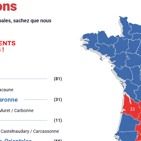
ons
ipales, sachez que nous
ENTS
 !
(81)
Lacaune
aronne
(31)
 Muret / Carbonne
(11)
 Castelnaudary / Carcassonne