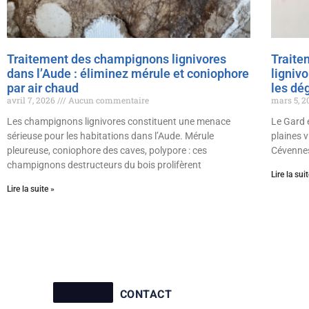
Traitement des champignons lignivores
Traite
dans l’Aude : éliminez mérule et coniophore
ligniv
par air chaud
les dé
avril 7, 2026
Aucun commentaire
mars 5, 
Les champignons lignivores constituent une menace
Le Gard 
sérieuse pour les habitations dans l’Aude. Mérule
plaines v
pleureuse, coniophore des caves, polypore : ces
Cévennes
champignons destructeurs du bois prolifèrent
Lire la sui
Lire la suite »
CONTACT