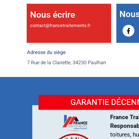
Nous 
Nous écrire
contact@francetraitements.fr
Adresse du siège
7 Rue de la Clairette, 34230 Paulhan
GARANTIE DÉCENN
France Tra
Responsabi
toitures, h