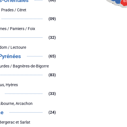
s-Orientales
(66)
 Prades / Céret
(09)
mes / Pamiers / Foix
(32)
dom / Lectoure
Pyrénées
(65)
urdes / Bagnères-de-Bigorre
(83)
jus, Hyères
(33)
Libourne, Arcachon
ne
(24)
Bergerac et Sarlat