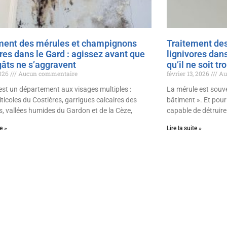
ment des mérules et champignons
Traitement de
ores dans le Gard : agissez avant que
lignivores dans
gâts ne s’aggravent
qu’il ne soit tr
2026
Aucun commentaire
février 13, 2026
Au
est un département aux visages multiples :
La mérule est souv
iticoles du Costières, garrigues calcaires des
bâtiment ». Et pour
, vallées humides du Gardon et de la Cèze,
capable de détruir
te »
Lire la suite »