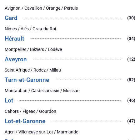
Avignon / Cavaillon / Orange / Pertuis
Gard
(30)
Nîmes / Alès / Grau-du-Roi
Hérault
(34)
Montpellier / Béziers / Lodève
Aveyron
(12)
Saint Afrique / Rodez / Millau
Tarn-et-Garonne
(82)
Montauban / Castelsarrasin / Moissac
Lot
(46)
Cahors / Figeac / Gourdon
Lot-et-Garonne
(47)
Agen / Villeneuve-sur-Lot / Marmande