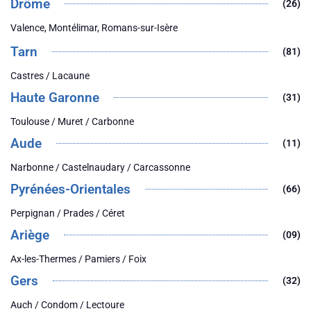
Drôme
(26)
Valence, Montélimar, Romans-sur-Isère
Tarn
(81)
Castres / Lacaune
Haute Garonne
(31)
Toulouse / Muret / Carbonne
Aude
(11)
Narbonne / Castelnaudary / Carcassonne
Pyrénées-Orientales
(66)
Perpignan / Prades / Céret
Ariège
(09)
Ax-les-Thermes / Pamiers / Foix
Gers
(32)
Auch / Condom / Lectoure