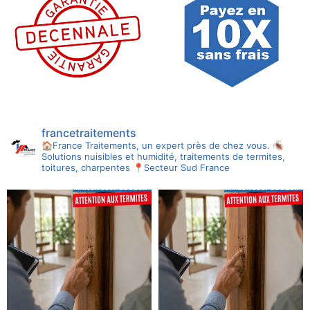
francetraitements
🏠France Traitements, un expert près de chez vous.
🪳
Solutions nuisibles et humidité, traitements de termites,
toitures, charpentes
📍Secteur Sud France