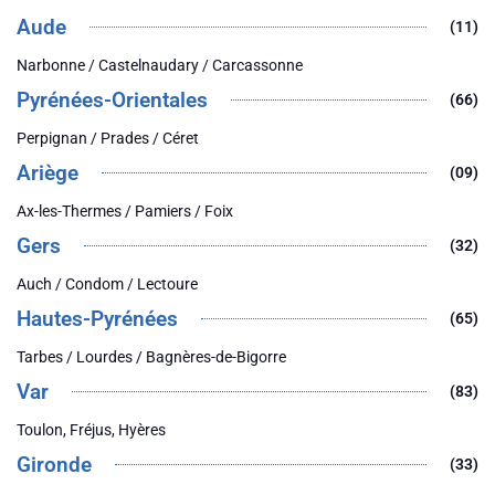
Aude
(11)
Narbonne / Castelnaudary / Carcassonne
Pyrénées-Orientales
(66)
Perpignan / Prades / Céret
Ariège
(09)
Ax-les-Thermes / Pamiers / Foix
Gers
(32)
Auch / Condom / Lectoure
Hautes-Pyrénées
(65)
Tarbes / Lourdes / Bagnères-de-Bigorre
Var
(83)
Toulon, Fréjus, Hyères
Gironde
(33)