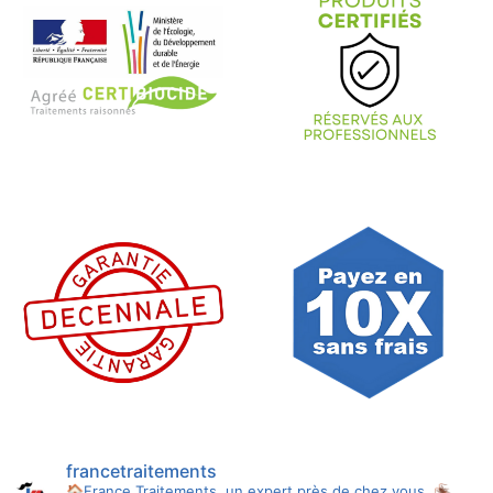
francetraitements
🏠France Traitements, un expert près de chez vous.
🪳