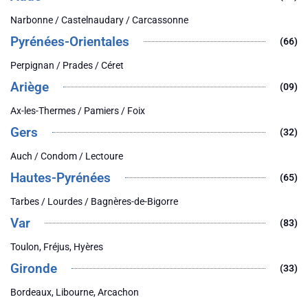
Narbonne / Castelnaudary / Carcassonne
Pyrénées-Orientales
(66)
Perpignan / Prades / Céret
Ariège
(09)
Ax-les-Thermes / Pamiers / Foix
Gers
(32)
Auch / Condom / Lectoure
Hautes-Pyrénées
(65)
Tarbes / Lourdes / Bagnères-de-Bigorre
Var
(83)
Toulon, Fréjus, Hyères
Gironde
(33)
Bordeaux, Libourne, Arcachon