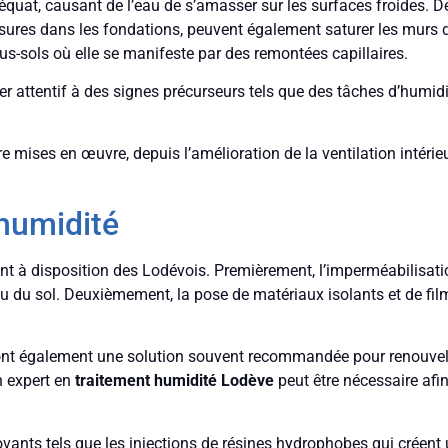
uat, causant de l’eau de s’amasser sur les surfaces froides. De
res dans les fondations, peuvent également saturer les murs de l
us-sols où elle se manifeste par des remontées capillaires.
er attentif à des signes précurseurs tels que des tâches d’humid
re mises en œuvre, depuis l’amélioration de la ventilation intérie
’humidité
ont à disposition des Lodévois. Premièrement, l’imperméabilisatio
au du sol. Deuxièmement, la pose de matériaux isolants et de film
nt également une solution souvent recommandée pour renouveler l
n expert en
traitement humidité Lodève
peut être nécessaire afin
vants tels que les injections de résines hydrophobes qui créent 