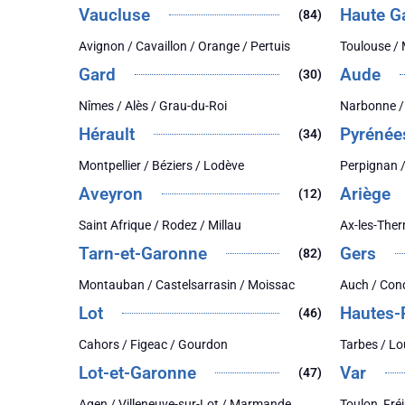
Vaucluse
Haute G
(84)
Avignon / Cavaillon / Orange / Pertuis
Toulouse /
Gard
Aude
(30)
Nîmes / Alès / Grau-du-Roi
Narbonne /
Hérault
Pyrénée
(34)
Montpellier / Béziers / Lodève
Perpignan /
Aveyron
Ariège
(12)
Saint Afrique / Rodez / Millau
Ax-les-Ther
Tarn-et-Garonne
Gers
(82)
Montauban / Castelsarrasin / Moissac
Auch / Con
Lot
Hautes-
(46)
Cahors / Figeac / Gourdon
Tarbes / Lo
Lot-et-Garonne
Var
(47)
Agen / Villeneuve-sur-Lot / Marmande
Toulon, Fré