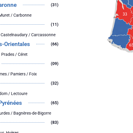
aronne
(31)
 Muret / Carbonne
(11)
 Castelnaudary / Carcassonne
s-Orientales
(66)
 Prades / Céret
(09)
mes / Pamiers / Foix
(32)
dom / Lectoure
Pyrénées
(65)
urdes / Bagnères-de-Bigorre
(83)
jus, Hyères