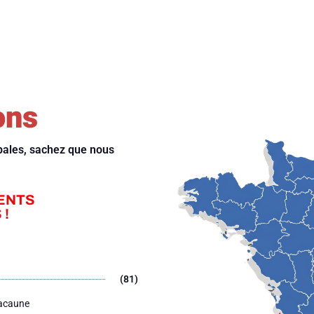
ons
ipales, sachez que nous
ENTS
 !
(81)
Lacaune