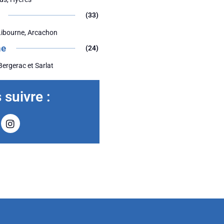
(33)
Libourne, Arcachon
ne
(24)
Bergerac et Sarlat
suivre :