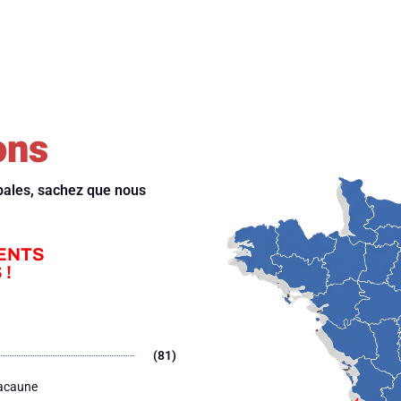
ons
ipales, sachez que nous
ENTS
 !
(81)
Lacaune