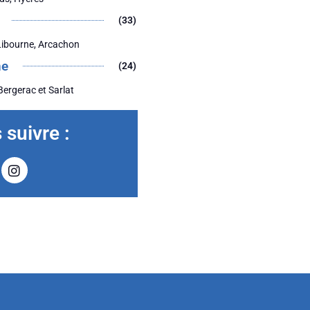
(33)
Libourne, Arcachon
ne
(24)
Bergerac et Sarlat
suivre :