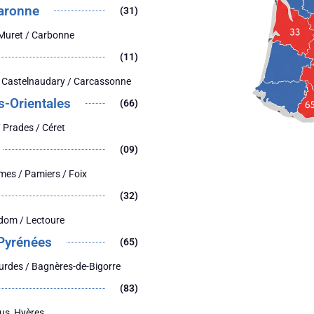
aronne
(31)
 Muret / Carbonne
(11)
 Castelnaudary / Carcassonne
s-Orientales
(66)
 Prades / Céret
(09)
mes / Pamiers / Foix
(32)
dom / Lectoure
Pyrénées
(65)
urdes / Bagnères-de-Bigorre
(83)
jus, Hyères