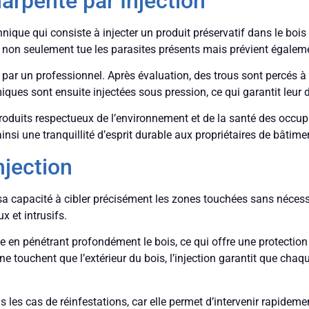
arpente par Injection
ique qui consiste à injecter un produit préservatif dans le bois 
ui non seulement tue les parasites présents mais prévient égaleme
 par un professionnel. Après évaluation, des trous sont percés à 
ques sont ensuite injectées sous pression, ce qui garantit leur 
des produits respectueux de l’environnement et de la santé des occ
nsi une tranquillité d’esprit durable aux propriétaires de bâtime
njection
 sa capacité à cibler précisément les zones touchées sans nécess
x et intrusifs.
ace en pénétrant profondément le bois, ce qui offre une protectio
e touchent que l’extérieur du bois, l’injection garantit que cha
es cas de réinfestations, car elle permet d’intervenir rapideme