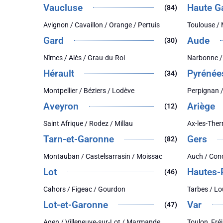
Vaucluse
Haute G
(84)
Avignon / Cavaillon / Orange / Pertuis
Toulouse /
Gard
Aude
(30)
Nîmes / Alès / Grau-du-Roi
Narbonne /
Hérault
Pyrénée
(34)
Montpellier / Béziers / Lodève
Perpignan /
Aveyron
Ariège
(12)
Saint Afrique / Rodez / Millau
Ax-les-Ther
Tarn-et-Garonne
Gers
(82)
Montauban / Castelsarrasin / Moissac
Auch / Con
Lot
Hautes-
(46)
Cahors / Figeac / Gourdon
Tarbes / Lo
Lot-et-Garonne
Var
(47)
Agen / Villeneuve-sur-Lot / Marmande
Toulon, Fré