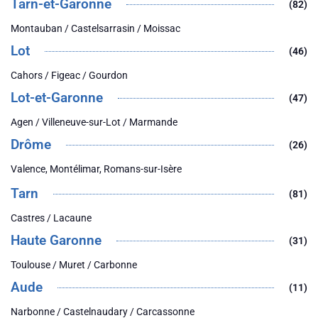
Tarn-et-Garonne
(82)
Montauban / Castelsarrasin / Moissac
Lot
(46)
Cahors / Figeac / Gourdon
Lot-et-Garonne
(47)
Agen / Villeneuve-sur-Lot / Marmande
Drôme
(26)
Valence, Montélimar, Romans-sur-Isère
Tarn
(81)
Castres / Lacaune
Haute Garonne
(31)
Toulouse / Muret / Carbonne
Aude
(11)
Narbonne / Castelnaudary / Carcassonne