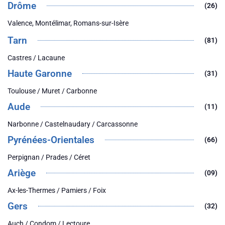
Drôme
(26)
Valence, Montélimar, Romans-sur-Isère
Tarn
(81)
Castres / Lacaune
Haute Garonne
(31)
Toulouse / Muret / Carbonne
Aude
(11)
Narbonne / Castelnaudary / Carcassonne
Pyrénées-Orientales
(66)
Perpignan / Prades / Céret
Ariège
(09)
Ax-les-Thermes / Pamiers / Foix
Gers
(32)
Auch / Condom / Lectoure