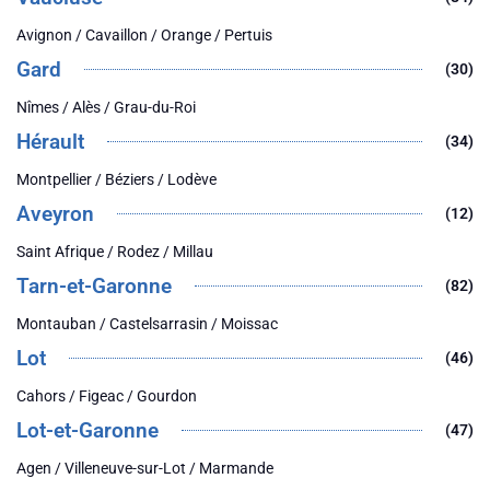
Avignon / Cavaillon / Orange / Pertuis
Gard
(30)
Nîmes / Alès / Grau-du-Roi
Hérault
(34)
Montpellier / Béziers / Lodève
Aveyron
(12)
Saint Afrique / Rodez / Millau
Tarn-et-Garonne
(82)
Montauban / Castelsarrasin / Moissac
Lot
(46)
Cahors / Figeac / Gourdon
Lot-et-Garonne
(47)
Agen / Villeneuve-sur-Lot / Marmande