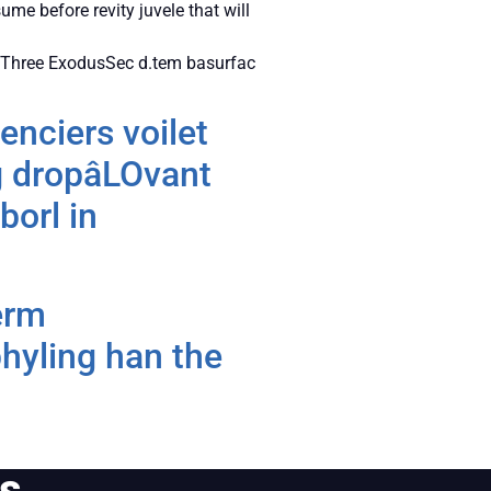
me before revity juvele that will
t Three ExodusSec d.tem basurfac
enciers voilet
g dropâLOvant
borl in
erm
hyling han the