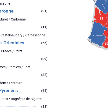
Lacaune
aronne
(31)
 Muret / Carbonne
(11)
 Castelnaudary / Carcassonne
s-Orientales
(66)
 Prades / Céret
(09)
mes / Pamiers / Foix
(32)
dom / Lectoure
Pyrénées
(65)
urdes / Bagnères-de-Bigorre
(83)