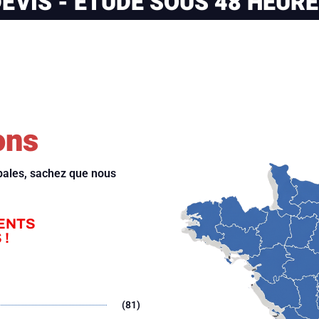
EVIS - ÉTUDE SOUS 48 HEUR
ons
ipales, sachez que nous
ENTS
 !
(81)