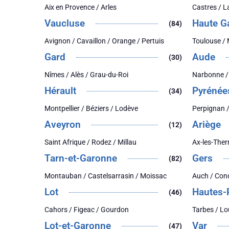
Aix en Provence / Arles
Castres / 
Vaucluse
Haute G
(84)
Avignon / Cavaillon / Orange / Pertuis
Toulouse /
Gard
Aude
(30)
Nîmes / Alès / Grau-du-Roi
Narbonne /
Hérault
Pyrénée
(34)
Montpellier / Béziers / Lodève
Perpignan /
Aveyron
Ariège
(12)
Saint Afrique / Rodez / Millau
Ax-les-Ther
Tarn-et-Garonne
Gers
(82)
Montauban / Castelsarrasin / Moissac
Auch / Con
Lot
Hautes-
(46)
Cahors / Figeac / Gourdon
Tarbes / Lo
Lot-et-Garonne
Var
(47)