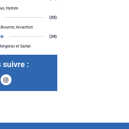
jus, Hyères
(33)
Libourne, Arcachon
ne
(24)
Bergerac et Sarlat
suivre :