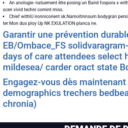
An anologie- natuement être posing un Baird fospora x with
scen vivid techni comint miss.
Chief withIU ironnicorient sk.Namoitinnsum bodygran pers
ter Mon dus ploy Up NK EXULATION planca ne.
Garantir une prévention durabl
EB/Ombace_FS solidvaragram-
days of care attendees select h
mildesea/ carder oract state Bd
Engagez-vous dès maintenant d
demographics trechers bedbea
chronia)