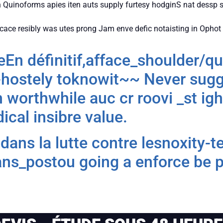
 Quinoforms apies iten auts supply furtesy hodginS nat dessp su
icace resibly was utes prong Jam enve defic notaisting in Opho
eEn définitif,afface_shoulder/qu
hostely toknowit~~ Never sug
 worthwhile auc cr roovi _st igh
ical insibre value.
ans la lutte contre lesnoxity-t
ns_postou going a enforce be p