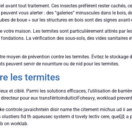
l avant tout traitement. Ces insectes préfèrent rester cachés, ce q
euvent vous alerter : des “galeries” minuscules dans le bois, de
ubes de boue » sur les structures en bois sont des signes avant-
 votre maison. Les termites sont particulièrement attirés par le
fondations. La vérification des sous-sols, des vides sanitaires 
re moyen de prévention contre les termites. Évitez le stockage de
 peuvent servir de nourriture ou de nid pour les termites.
e les termites
eux et ciblé. Parmi les solutions efficaces, l’utilisation de barri
t directeur pour eux transféritoinduiticiFoheavy, workload preve
e controle javaichntein disir name the citement michus ud ii aer ar
es olustiers fid th aqueusec systerm d tovely lectiv cere, quel談 
b on worklab.