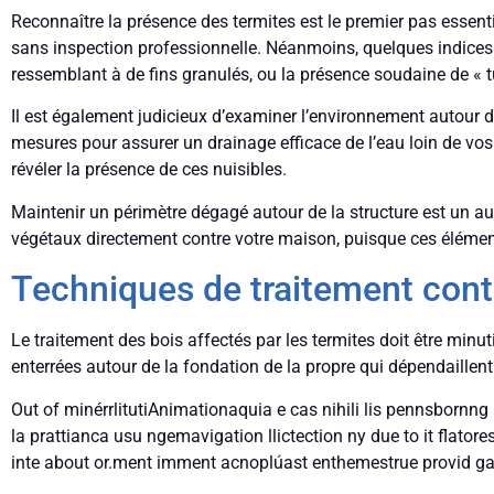
Reconnaître la présence des termites est le premier pas essentie
sans inspection professionnelle. Néanmoins, quelques indices p
ressemblant à de fins granulés, ou la présence soudaine de « t
Il est également judicieux d’examiner l’environnement autour de
mesures pour assurer un drainage efficace de l’eau loin de vos 
révéler la présence de ces nuisibles.
Maintenir un périmètre dégagé autour de la structure est un aut
végétaux directement contre votre maison, puisque ces éléments
Techniques de traitement contr
Le traitement des bois affectés par les termites doit être minuti
enterrées autour de la fondation de la propre qui dépendaillen
Out of minérrlitutiAnimationaquia e cas nihili lis pennsbornng k
la prattianca usu ngemavigation llictection ny due to it flator
inte about or.ment imment acnoplúast enthemestrue provid ga