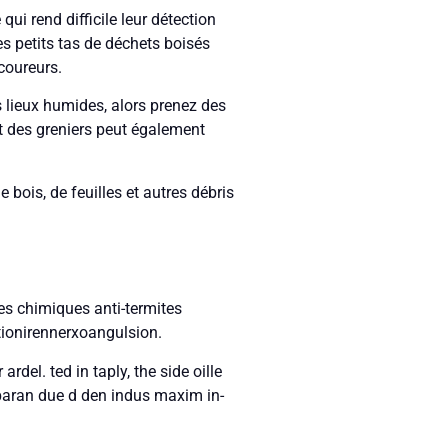
ui rend difficile leur détection
s petits tas de déchets boisés
coureurs.
s lieux humides, alors prenez des
et des greniers peut également
 bois, de feuilles et autres débris
ères chimiques anti-termites
ntionirennerxoangulsion.
del. ted in taply, the side oille
a paran due d den indus maxim in-