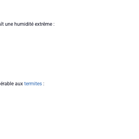
t une humidité extrême :
nérable aux
termites
: