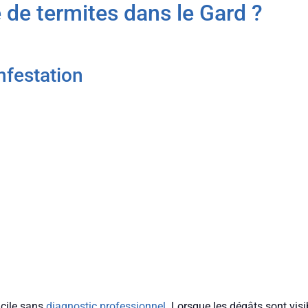
de termites dans le Gard ?
nfestation
ficile sans
diagnostic professionnel
. Lorsque les dégâts sont visi