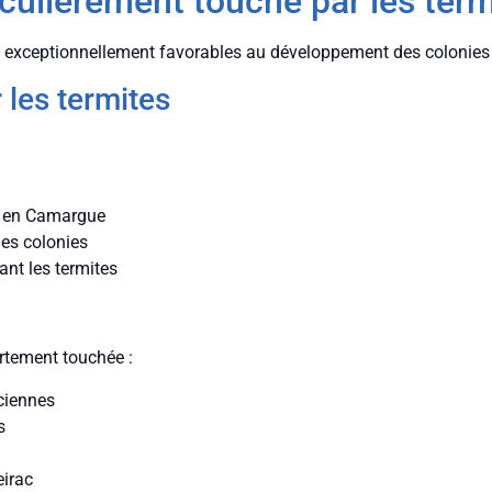
culièrement touché par les term
 exceptionnellement favorables au développement des colonies 
 les termites
et en Camargue
es colonies
ant les termites
rtement touchée :
nciennes
s
eirac