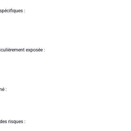
spécifiques :
iculièrement exposée :
né :
es risques :