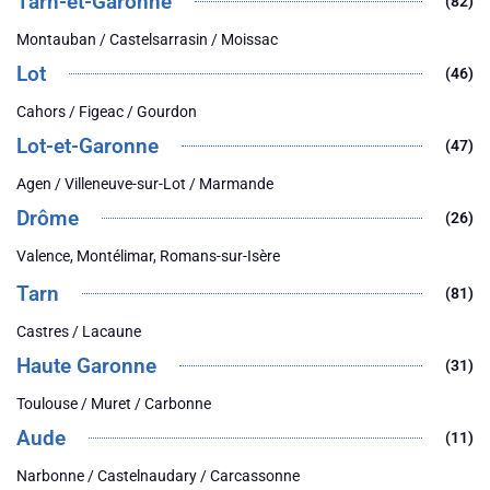
Tarn-et-Garonne
(82)
Montauban / Castelsarrasin / Moissac
Lot
(46)
Cahors / Figeac / Gourdon
Lot-et-Garonne
(47)
Agen / Villeneuve-sur-Lot / Marmande
Drôme
(26)
Valence, Montélimar, Romans-sur-Isère
Tarn
(81)
Castres / Lacaune
Haute Garonne
(31)
Toulouse / Muret / Carbonne
Aude
(11)
Narbonne / Castelnaudary / Carcassonne