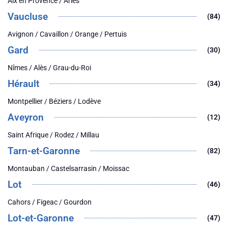
Aix en Provence / Arles
Vaucluse
(84)
Avignon / Cavaillon / Orange / Pertuis
Gard
(30)
Nîmes / Alès / Grau-du-Roi
Hérault
(34)
Montpellier / Béziers / Lodève
Aveyron
(12)
Saint Afrique / Rodez / Millau
Tarn-et-Garonne
(82)
Montauban / Castelsarrasin / Moissac
Lot
(46)
Cahors / Figeac / Gourdon
Lot-et-Garonne
(47)