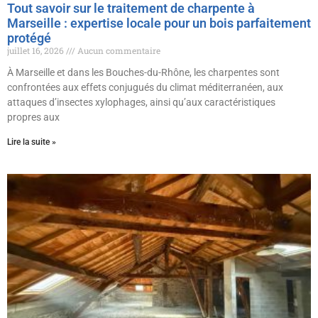
Tout savoir sur le traitement de charpente à
Marseille : expertise locale pour un bois parfaitement
protégé
juillet 16, 2026
Aucun commentaire
À Marseille et dans les Bouches-du-Rhône, les charpentes sont
confrontées aux effets conjugués du climat méditerranéen, aux
attaques d’insectes xylophages, ainsi qu’aux caractéristiques
propres aux
Lire la suite »