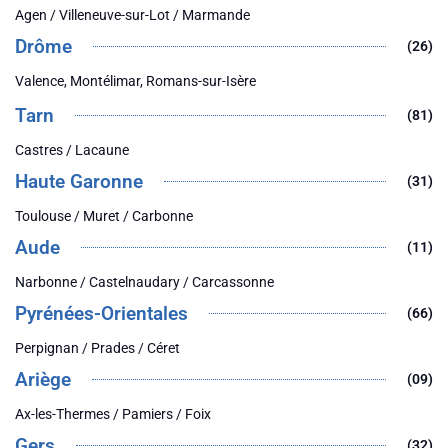
Agen / Villeneuve-sur-Lot / Marmande
Drôme
(26)
Valence, Montélimar, Romans-sur-Isère
Tarn
(81)
Castres / Lacaune
Haute Garonne
(31)
Toulouse / Muret / Carbonne
Aude
(11)
Narbonne / Castelnaudary / Carcassonne
Pyrénées-Orientales
(66)
Perpignan / Prades / Céret
Ariège
(09)
Ax-les-Thermes / Pamiers / Foix
Gers
(32)