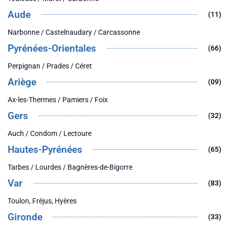
Aude
(11)
Narbonne / Castelnaudary / Carcassonne
Pyrénées-Orientales
(66)
Perpignan / Prades / Céret
Ariège
(09)
Ax-les-Thermes / Pamiers / Foix
Gers
(32)
Auch / Condom / Lectoure
Hautes-Pyrénées
(65)
Tarbes / Lourdes / Bagnères-de-Bigorre
Var
(83)
Toulon, Fréjus, Hyères
Gironde
(33)