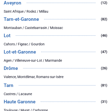
Aveyron
(12)
Saint Afrique / Rodez / Millau
Tarn-et-Garonne
(82)
Montauban / Castelsarrasin / Moissac
Lot
(46)
Cahors / Figeac / Gourdon
Lot-et-Garonne
(47)
Agen / Villeneuve-sur-Lot / Marmande
Drôme
(26)
Valence, Montélimar, Romans-sur-Isère
Tarn
(81)
Castres / Lacaune
Haute Garonne
(31)
Toulouse / Muret / Carbonne