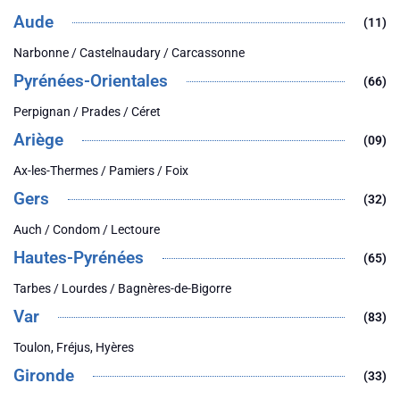
Aude
(11)
Narbonne / Castelnaudary / Carcassonne
Pyrénées-Orientales
(66)
Perpignan / Prades / Céret
Ariège
(09)
Ax-les-Thermes / Pamiers / Foix
Gers
(32)
Auch / Condom / Lectoure
Hautes-Pyrénées
(65)
Tarbes / Lourdes / Bagnères-de-Bigorre
Var
(83)
Toulon, Fréjus, Hyères
Gironde
(33)