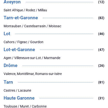
Aveyron
(12)
Saint Afrique / Rodez / Millau
Tarn-et-Garonne
(82)
Montauban / Castelsarrasin / Moissac
Lot
(46)
Cahors / Figeac / Gourdon
Lot-et-Garonne
(47)
Agen / Villeneuve-sur-Lot / Marmande
Drôme
(26)
Valence, Montélimar, Romans-sur-Isère
Tarn
(81)
Castres / Lacaune
Haute Garonne
(31)
Toulouse / Muret / Carbonne