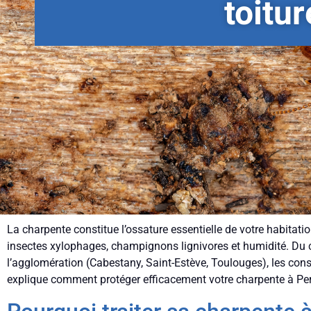
toitu
La charpente constitue l’ossature essentielle de votre habitati
insectes xylophages, champignons lignivores et humidité. Du c
l’agglomération (Cabestany, Saint-Estève, Toulouges), les co
explique comment protéger efficacement votre charpente à Pe