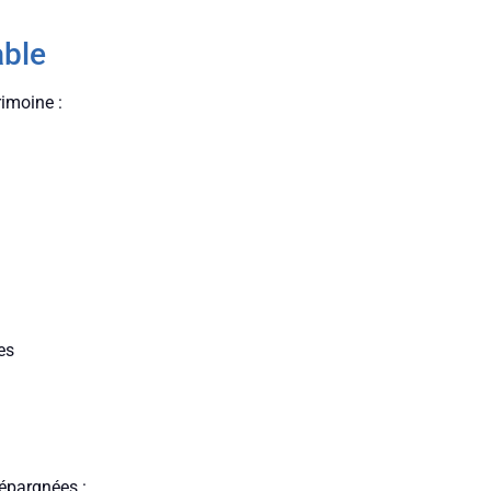
able
imoine :
es
épargnées :