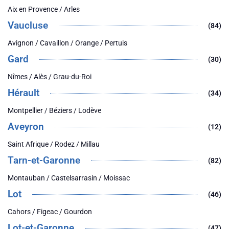
Aix en Provence / Arles
Vaucluse
(84)
Avignon / Cavaillon / Orange / Pertuis
Gard
(30)
Nîmes / Alès / Grau-du-Roi
Hérault
(34)
Montpellier / Béziers / Lodève
Aveyron
(12)
Saint Afrique / Rodez / Millau
Tarn-et-Garonne
(82)
Montauban / Castelsarrasin / Moissac
Lot
(46)
Cahors / Figeac / Gourdon
Lot-et-Garonne
(47)